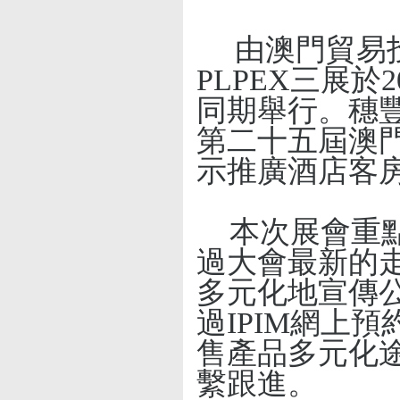
由澳門貿易
PLPEX
三展
於
2
同期舉行。穗
第二十五屆澳
示推廣酒店客
本次展會重
過大會最新的
多元化地宣傳
過
IPIM
網上預
售產品多元化
繫跟進。